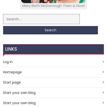
Mary Beth McDonough Then & Now!
Search for:
LINKS
Log in
Homepage
Start page
Start your own blog
Start your own blog