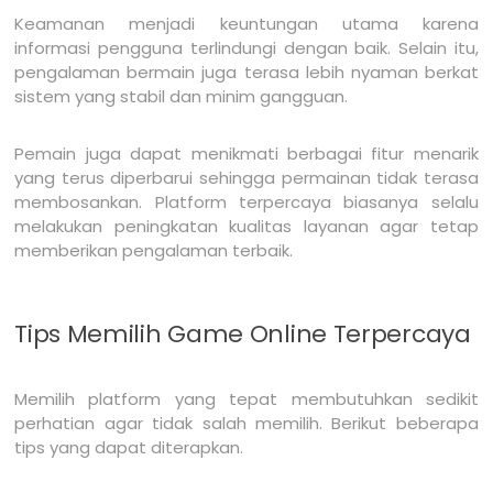
Keamanan menjadi keuntungan utama karena
informasi pengguna terlindungi dengan baik. Selain itu,
pengalaman bermain juga terasa lebih nyaman berkat
sistem yang stabil dan minim gangguan.
Pemain juga dapat menikmati berbagai fitur menarik
yang terus diperbarui sehingga permainan tidak terasa
membosankan. Platform terpercaya biasanya selalu
melakukan peningkatan kualitas layanan agar tetap
memberikan pengalaman terbaik.
Tips Memilih Game Online Terpercaya
Memilih platform yang tepat membutuhkan sedikit
perhatian agar tidak salah memilih. Berikut beberapa
tips yang dapat diterapkan.