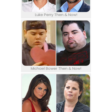
Luke Perry Then & Now!
Michael Bower Then & Now!