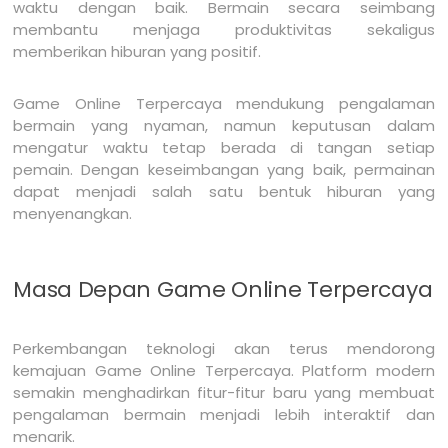
waktu dengan baik. Bermain secara seimbang
membantu menjaga produktivitas sekaligus
memberikan hiburan yang positif.
Game Online Terpercaya mendukung pengalaman
bermain yang nyaman, namun keputusan dalam
mengatur waktu tetap berada di tangan setiap
pemain. Dengan keseimbangan yang baik, permainan
dapat menjadi salah satu bentuk hiburan yang
menyenangkan.
Masa Depan Game Online Terpercaya
Perkembangan teknologi akan terus mendorong
kemajuan Game Online Terpercaya. Platform modern
semakin menghadirkan fitur-fitur baru yang membuat
pengalaman bermain menjadi lebih interaktif dan
menarik.