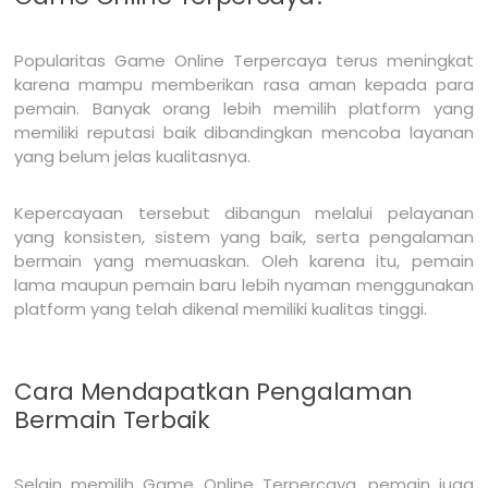
Popularitas Game Online Terpercaya terus meningkat
karena mampu memberikan rasa aman kepada para
pemain. Banyak orang lebih memilih platform yang
memiliki reputasi baik dibandingkan mencoba layanan
yang belum jelas kualitasnya.
Kepercayaan tersebut dibangun melalui pelayanan
yang konsisten, sistem yang baik, serta pengalaman
bermain yang memuaskan. Oleh karena itu, pemain
lama maupun pemain baru lebih nyaman menggunakan
platform yang telah dikenal memiliki kualitas tinggi.
Cara Mendapatkan Pengalaman
Bermain Terbaik
Selain memilih Game Online Terpercaya, pemain juga