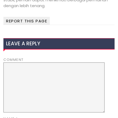
dengan lebih tenang.
REPORT THIS PAGE
LEAVE A REPLY
COMMENT