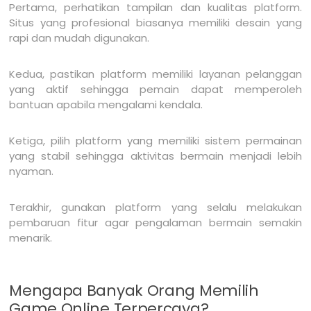
Pertama, perhatikan tampilan dan kualitas platform.
Situs yang profesional biasanya memiliki desain yang
rapi dan mudah digunakan.
Kedua, pastikan platform memiliki layanan pelanggan
yang aktif sehingga pemain dapat memperoleh
bantuan apabila mengalami kendala.
Ketiga, pilih platform yang memiliki sistem permainan
yang stabil sehingga aktivitas bermain menjadi lebih
nyaman.
Terakhir, gunakan platform yang selalu melakukan
pembaruan fitur agar pengalaman bermain semakin
menarik.
Mengapa Banyak Orang Memilih
Game Online Terpercaya?